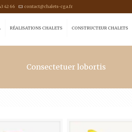
43 42 66
contact@chalets-cga.fr
L
RÉALISATIONS CHALETS
CONSTRUCTEUR CHALETS
Consectetuer lobortis