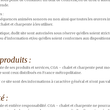
le, sous peine de constituer un délit de contrefaçon de droit d’aut
ende.
s :
 séquences animées sonores ou non ainsi que toutes les œuvres in
alet et charpente à les utiliser.
ique, dudit site sont autorisées sous réserve qu’elles soient str
ou d’information et/ou qu’elles soient conformes aux dispositions 
produits :
te de ses produits et services, CGA – chalet et charpente peut mo
ite sont ceux distribués en France métropolitaine.
 ce site sont des informations à caractère général et n’ont pas va
é :
ule et entière responsabilité. CGA – chalet et charpente ne pour