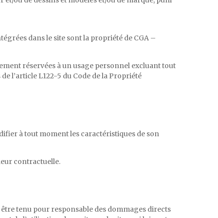
eur et/ou de dessins et modèles et/ou de marque, puni
tégrées dans le site sont la propriété de CGA –
ictement réservées à un usage personnel excluant tout
de l’article L122-5 du Code de la Propriété
difier à tout moment les caractéristiques de son
leur contractuelle.
ra être tenu pour responsable des dommages directs