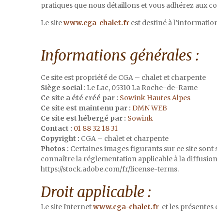
pratiques que nous détaillons et vous adhérez aux c
Le site
www.cga-chalet.fr
est destiné à l’informatio
Informations générales :
Ce site est propriété de CGA – chalet et charpente
Siège social
: Le Lac, 05310 La Roche-de-Rame
Ce site a été créé par :
Sowink Hautes Alpes
Ce site est maintenu par :
DMN WEB
Ce site est hébergé par :
Sowink
Contact :
01 88 32 18 31
Copyright :
CGA – chalet et charpente
Photos :
Certaines images figurants sur ce site sont 
connaître la réglementation applicable à la diffusi
https://stock.adobe.com/fr/license-terms.
Droit applicable :
Le site Internet
www.cga-chalet.fr
et les présentes 