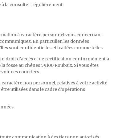
 à la consulter régulièrement.
nformation à caractère personnel vous concernant.
i communiquez. En particulier, les données
lles sont confidentielles et traitées comme telles.
n droit d’accès et de rectification conformément à
e la fosse au chênes 59100 Roubaix. Si vous êtes
voir ces courriers.
caractère non personnel, relatives à votre activité
tre utilisées dans le cadre d’opérations
onnées.
r toute communication à des tiers non autorisés.