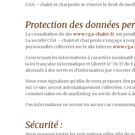
CGA – chalet et charpente se réserve le droit de mod
Protection des données per
La consultation du site
www.cga-chalet.fr
est possi
La société CGA – chalet et charpente s’engage à resp
personnelles collectées sur le site Interne
www.cga-c
Concernant les informations à caractère nominatif 
la loi française Informatique et Liberté n° 78-17 du 
abonnés à des services d’information par courrier é
Nous vous signalons qu’afin de vous proposer des prod
sur ce site, seront automatiquement collectées. Ces 
commerciales ou de marketing ou servir de base à de
Ces informations ne seront en aucun cas communiqué
Sécurité :
Nous prenons toutes les précautions utiles afin de p