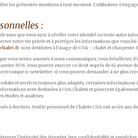
ifier les présentes mentions à tout moment. L’utilisateur s’engage
sonnelles :
ble sans que vous ayez à révéler votre identité ou toute autre i
ecter votre vie privée et à protéger les informations que vous lu
halet.fr
sont destinées à l’usage de CGA – chalet et charpente. E
que vous seriez amenés à nous communiquer, vous bénéficiez d’u
6 janvier 1978. Vous pouvez exercer ce droit auprès de 61 avenue d
lectronique (« newsletter ») vous pouvez demander à ne plus rece
uits et services toujours plus adaptés, certaines informations à 
informations sont destinées à CGA Chalets et pourront également ê
s études et analyses.
s à des tiers. Seul le personnel de Chalets CGA ont accès aux d
réserver l’intégrité des données, leur confidentialité et empêche