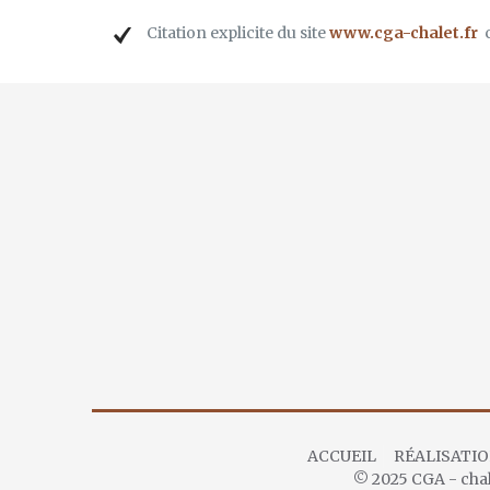
Citation explicite du site
www.cga-chalet.fr
c
ACCUEIL
RÉALISATI
© 2025 CGA - chal